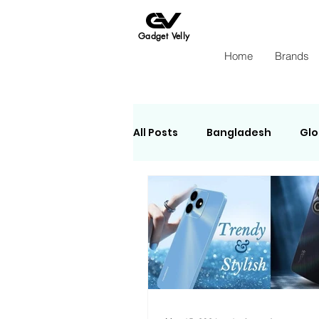
Gadget Velly
Home
Brands
All Posts
Bangladesh
Glo
e-Sheba
Apple
Ins