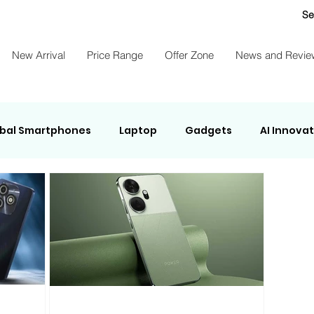
Se
New Arrival
Price Range
Offer Zone
News and Revie
bal Smartphones
Laptop
Gadgets
AI Innova
ights Energy
NEWS