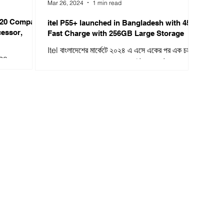
Mar 26, 2024
1 min read
 20 Compare
itel P55+ launched in Bangladesh with 45W
cessor,
Fast Charge with 256GB Large Storage
Itel বাংলাদেশের মার্কেটে ২০২৪ এ এসে একের পর এক চমক
 20
দেখাচ্ছে। কম দামে ভালো মানের স্মার্টফোন অর্থাৎ গ্রাহকের
ার্থক্য খোঁজে
বাজেট বান্ধব স্মার্টফোন দেয়ার...
্ডসেটই...