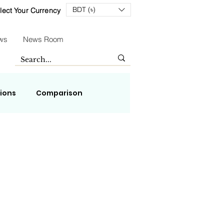
BDT (৳)
lect Your Currency
ws
News Room
tions
Comparison