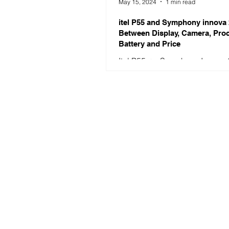
May 15, 2024
1 min read
itel P55 and Symphony innova
Between Display, Camera, Pro
Battery and Price
Itel P55 এবং Symphony Innova
(4+128GB) এই দুটি হ্যান্ডসেটের মধ্যে প
বের করা যাক- ডিজাইনের দিক দিয়ে দুটি হ্যান